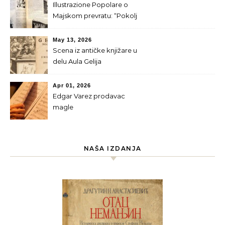
Illustrazione Popolare o
Majskom prevratu: “Pokolj
srpskog kraljevskog doma”
May 13, 2026
Scena iz antičke knjižare u
delu Aula Gelija
Apr 01, 2026
Edgar Varez prodavac
magle
NAŠA IZDANJA