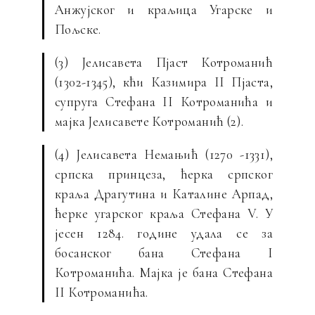
Анжујског и краљица Угарске и
Пољске.
(3) Јелисавета Пјаст Котроманић
(1302-1345), кћи Казимира II Пјаста,
супруга Стефана II Котроманића и
мајка Јелисавете Котроманић (2).
(4) Јелисавета Немањић (1270 -1331),
српска принцеза, ћерка српског
краља Драгутина и Каталине Арпад,
ћерке угарског краља Стефана V. У
јесен 1284. године удала се за
босанског бана Стефана I
Котроманића. Мајка је бана Стефана
II Котроманића.