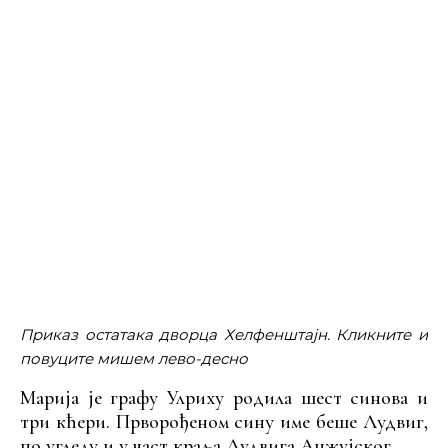
Приказ остатака дворца Хелфенштајн. Кликните и
повуците мишем лево-десно
Марија је графу Улриху родила шест синова и
три кћери. Прворођеном сину име беше Лудвиг,
по угледу и у част краља Лудвига Анжујског.