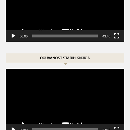
00:00
43:48
OČUVANOST STARIH KNJIGA
Video
Player
00:00
34:15