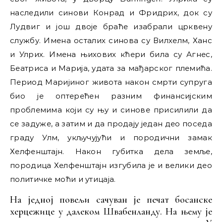
наследили синови Конрад и Фридрих, док су
Лудвиг и још двоје браће изабрали црквену
службу. Имена осталих синова су Вилхелм, Ханс
и Улрих. Имена њихових кћери била су Агнес,
Беатриса и Марија, удата за мађарског племића.
Период Маријиног живота након смрти супруга
био је оптерећен разним финансијским
проблемима који су њу и синове присилили да
се задуже, а затим и да продају један део поседа
граду Улм, укључујући и породични замак
Хелфенштајн. Након губитка дела земље,
породица Хелфенштајн изгубила је и велики део
политичке моћи и утицаја.
На једној повељи сачуван је печат босанске
херцежице у далеком Швабенланду. На њему је