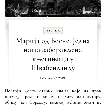
ISTORIJA
Марија од Босне. Једна
наша заборављена
књегињица у
Швабенланду
February 27, 2019
Постоји доста старих књига које на први
поглед, према њиховом наслову или аутору,
обиму или формату, великој већини људи не