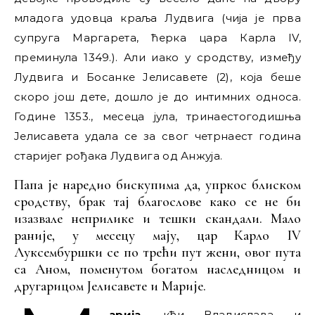
младога удовца краља Лудвига (чија је прва
супруга Маргарета, ћерка цара Карла IV,
преминула 1349.). Али иако у сродству, између
Лудвига и Босанке Јелисавете (2), која беше
скоро још дете, дошло је до интимних односа.
Године 1353., месеца јула, тринаестогодишња
Јелисавета удала се за свог четрнаест година
старијег рођака Лудвига од Анжуја.
Папа је наредио бискупима да, упркос блиском
сродству, брак тај благослове како се не би
изазвале неприлике и тешки скандали. Мало
раније, у месецу мају, цар Карло IV
Луксембуршки се по трећи пут жени, овог пута
са Аном, поменутом богатом наследницом и
другарицом Јелисавете и Марије.
арија
, кћи Владислава и