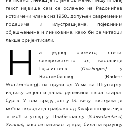
написаног, некад је то јаче од мене. Пишући овај
текст највише сам се ослањао на Радонићев
истоимени чланак из 1938., допуњен савременим
подацима и илустрацијама, појединим
објашњењима и линковима, како би се читаоци
лакше оријентисали.
Н
а једној окомитој стени,
североисточно од варошице
Гајслингена (
Geislingen)
у
Виртембешкој (Baden-
Württemberg), на прузи од Улма ка Штутгарту,
издижу се још и данас рушевине неког старог
бурга. У том крају, још у 13. веку постојала је
моћна породица графова од Хелфенштајна, чија
је моћ и углед у Швабенланду (
Schwabenland,
Swabia)
, како се називао тај крај, била на врхунцу