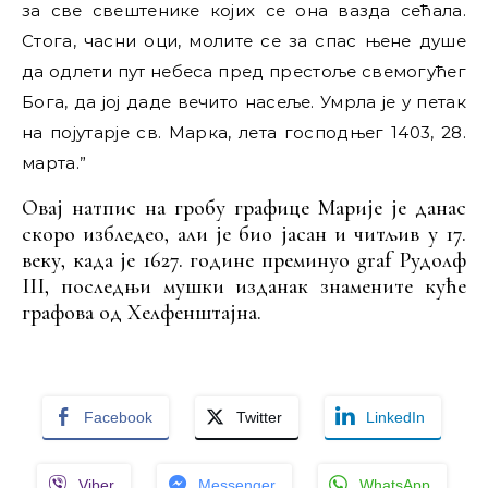
за све свештенике којих се она вазда сећала.
Стога, часни оци, молите се за спас њене душе
да одлети пут небеса пред престоље свемогућег
Бога, да јој даде вечито насеље. Умрла је у петак
на појутарје св. Марка, лета господњег 1403, 28.
марта.”
Овај натпис на гробу графице Mарије је данас
скоро избледео, али је био јасан и читљив у 17.
веку, када је 1627. године преминуо graf Рудолф
III, последњи мушки изданак знамените куће
графова од Хелфенштајна.
Facebook
Twitter
LinkedIn
Viber
Messenger
WhatsApp