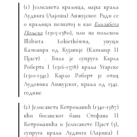
(1)
Јелисавета краљица, мајка краља
Лудвига (Лајоша) Анжујског. Ради се
о краљици познатој и као
Елизабета
Пољска
(1305-1380), или на пољском
Elżbieta Łokietkówna, унуци
Казимира од Кујавије (Казимир II
Пјаст) . Била је супруга Карла
Роберта I (1316-1378) краља Угарске
(1310-1342). Карло Роберт је отац
Лудовика Анжујског, краља од 1342.
године.
(2) Јелисавета Котроманић (1340-1387)
кћи босанског бана Стефана II
Котроманића и Јелисавете Пјаст (3),
супруга краља Лудвига (Лајоша) I