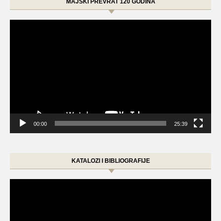
MAJSKI PREVRAT 120 GODINA
Video
Player
00:00
25:39
KATALOZI I BIBLIOGRAFIJE
Video
Player