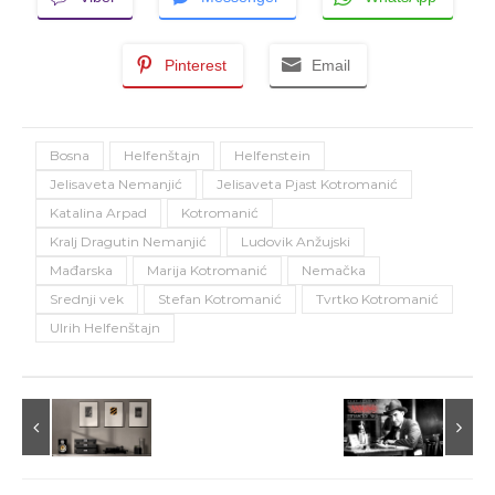
Pinterest
Email
Bosna
Helfenštajn
Helfenstein
Jelisaveta Nemanjić
Jelisaveta Pjast Kotromanić
Katalina Arpad
Kotromanić
Kralj Dragutin Nemanjić
Ludovik Anžujski
Mađarska
Marija Kotromanić
Nemačka
Srednji vek
Stefan Kotromanić
Tvrtko Kotromanić
Ulrih Helfenštajn