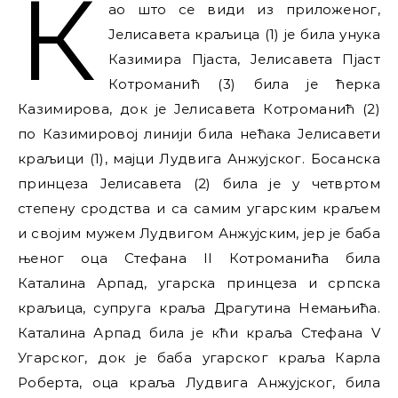
К
ао што се види из приложеног,
Јелисавета краљица (1) је била унука
Казимира Пјаста, Јелисавета Пјаст
Котроманић (3) била је ћерка
Казимирова, док је Јелисавета Котроманић (2)
по Казимировој линији била нећака Јелисавети
краљици (1), мајци Лудвига Анжујског. Босанска
принцеза Јелисавета (2) била је у четвртом
степену сродства и са самим угарским краљем
и својим мужем Лудвигом Анжујским, јер је баба
њеног оца Стефана II Котроманића била
Каталина Арпад, угарска принцеза и српска
краљица, супруга краља Драгутина Немањића.
Каталина Арпад била је кћи краља Стефана V
Угарског, док је баба угарског краља Карла
Роберта, оца краља Лудвига Анжујског, била