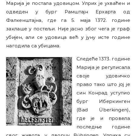
Марија је постала удовицом. Улрих је ухваћен и
одведен у бург Рамштајн Ерхарта од
Фалкенштајна, где га 5. маја 1372. године
заклаше у постељи. Није јасно због чега је граф
убијен, али се удовица већ у јуну исте године
нагодила са убицама.
Следеће 1373. године
Марија је регулисала
своје удовичко
право тако што јој је
син Конрад уступио
бург Иберкинген
(Bad Überkingen),
где је и провела
последње године
свог живота, у дворцу Bühringen. Улриха су