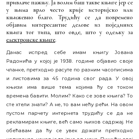
привлаче пажњу. Ја волим баш такве књиге јер се
у њима врло често крије историјско или
књижевно благо. Трудићу се да повремено
објавим интересантне делове из појединих
књига тог типа, што овде, што у одељку за
електронске књиге
.
Данас испред себе имам књигу Јована
Радонића у којој је 1938. године објавио своје
чланке, претходно расуте по разним часописима
и листовима за 45 година свог рада. У овој
књизи има више тема којима ћу се током
времена бавити. Молим? Како се зове књига? То
сте хтели знати? А не, то вам нећу рећи. На овом
пустом парчету интернета трудићу се да не
рекламирам књиге, већ само њихов садржај. Не
обећавам да ћу се увек држати претходно