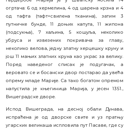
огртача: 6 од хермелина, 4 од шарена крзна и 4
од тафта (тафт=свилена тканина), затим 3
путничке бунде, 11 доњих капута, 11 жипона
(подсукња), 7 хаљина, 5 кошуља, неколико
убруса и извезених покривача за главу,
неколико велова, једну златну херцешку круну и
још 11 мањих златних круна као украс за велику.
Поред наведеног списак је подугачак, а
веровато се и босански двор постарао да увећа
опрему младе Марије. Са тако богатом опремом
напустила је књегиница Марија, у јесен 1351.,
Вишеградске дворе.
Испод Вишеграда, на десној обали Дунава,
испраћена је од дворске свите и уз пратњу
угарских великаша испловила пут Пасаве, где су