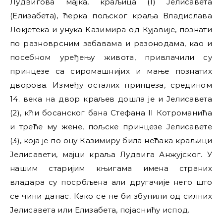
Лудвигова мајка, краљица (1) Јелисавета
(Елизабета), ћерка пољског краља Владислава
Локјетека и унука Казимира од Кујавије, познати
по разноврсним забавама и разонодама, као и
посебном уређењу живота, привлачили су
принцезе са сиромашнијих и мање познатих
дворова. Између осталих принцеза, средином
14. века на двор краљев дошла је и Јелисавета
(2), кћи босанског бана Стефана II Котроманића
и треће му жене, пољске принцезе Јелисавете
(3), која је по оцу Казимиру била нећака краљици
Јелисавети, мајци краља Лудвига Анжујског. У
нашим старијим књигама имена страних
владара су посрбљена али другачије него што
се чини данас. Како се не би збунили од силних
Јелисавета или Елизабета, појаснићу испод.