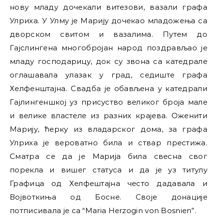
нову младу дочекали витезови, вазали графа
Улриха. У Улму је Марију дочекао младожења са
дворском свитом и вазалима. Путем до
Гајслингена многобројан народ поздрављао је
младу господарицу, док су звона са катедрале
оглашавала улазак у град, седиште графа
Хелфенштајна. Свадба је обављена у катедрали
Гајлингеншкој уз присуство великог броја мале
и велике властеле из разних крајева. Оженити
Марију, ћерку из владарског дома, за графа
Улриха је вероватно била и ствар престижа.
Сматра се да је Марија била свесна свог
порекла и вишег статуса и да је уз титулу
Графица од Хелфештајна често дадавала и
Војвоткиња од Босне. Своје донације
потписивала је са “Maria Herzogin von Bosnien”.