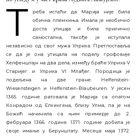
Т
реба истаћи да Марија није била
обична племкиња. Имала је необично
доста утицаја и била прилично
самостална, такође је иступала
независно од свог мужа Улриха. Претпоставља
се да је она утицала на поделу грофовије
Хелфенштајн на два дела, између браће Улриха V
Старијег и Улриха VI Млађег. Породица је
подељена на две гране: Helfenstein-
Wiesensteigen и Helfenstein-Blaubeuren. У јесен
1365. године ратовала је Марија са опатом
Конрадом од Елхингена, близу Улма, па је на
Божић начинила са њим примирје до 2.
фебруара 1366. године. 1371. године добила је
своје имање у Берунштату. Месеца маја 1372.