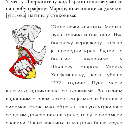
У месту Иберкингену код Гајслингена сачувао се
на гробу графице Марије, књегињице са далеког
југа, овај натпис у стиховима:
“Овде лежи књегиња Марија,
пуна врлина и благости. Њу,
босанску херцежицу, послао
је праведни краљ Лудвиг с
богатим поклонима у
Швапску старом Улриху
Хелфенштајну, кога убише
1372. године. Пуна части
књегиња одликовала се врлинама. За њеним
издашним столом нахрањен је многи бедник и
сиромах. Њена многобројна послуга утркивала
се да им донесе вина и хране, те су је сиромаси
славили. Часна кнегиња и матрона беше круна