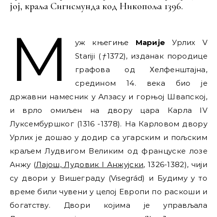
јој, краља Сигисмунда код Никопоља 1396.
М
уж књегиње
Марије
Урлих V
Stariji (
†
1372), изданак породице
графова од Хелфенштајна,
средином 14. века био је
државни намесник у Алзасу и горњој Швапској,
и врло омиљен на двору цара Карла IV
Луксембуршког (1316 -1378). На Карловом двору
Урлих је дошао у додир са угарским и пољским
краљем Лудвигом Великим од француске лозе
Анжу (
Лајош, Лудовик I Анжујски
, 1326-1382), чији
су двори у Вишеграду (Visegrád) и Будиму у то
време били чувени у целој Европи по раскоши и
богатству. Двори којима је управљала