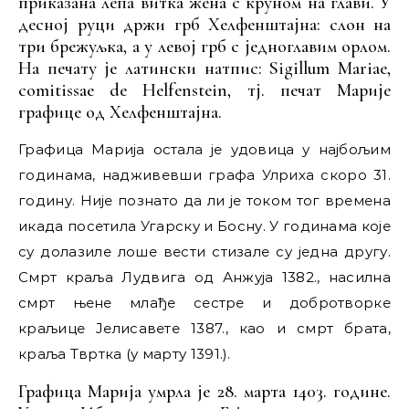
приказана лепа витка жена с круном на глави. У
десној руци држи грб Хелфенштајна: слон на
три брежуљка, а у левој грб с једноглавим орлом.
На печату је латински натпис: Sigillum Mariae,
comitissae de Helfenstein, тј. печат Марије
графице од Хелфенштајна.
Графица Марија остала је удовица у најбољим
годинама, надживевши графа Улриха скоро 31.
годину. Није познато да ли је током тог времена
икада посетила Угарску и Босну. У годинама које
су долазиле лоше вести стизале су једна другу.
Смрт краља Лудвига од Анжуја 1382., насилна
смрт њене млађе сестре и добротворке
краљице Јелисавете 1387., као и смрт брата,
краља Твртка (у марту 1391.).
Графица Марија умрла је 28. марта 1403. године.