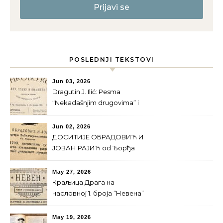
POSLEDNJI TEKSTOVI
Jun 03, 2026
Dragutin J. Ilić: Pesma
“Nekadašnjim drugovima” i
Majski prevrat
Jun 02, 2026
ДОСИТИЈЕ ОБРАДОВИЋ И
ЈОВАН РАЈИЋ od Ђорђa
Магарашевићa
May 27, 2026
Краљица Драга на
насловној 1. броја “Невена”
за 1900. г.
May 19, 2026