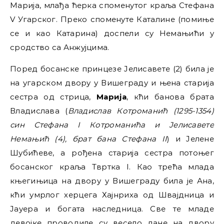
Марија, млађа ћерка споменутог краља Стефана
V Угарског. Преко споменуте Каталине (помиње
се и као Катарина) доспели су Немањићи у
сродство са Анжујцима.
Поред босанске принцезе Јелисавете (2) била је
на угарском двору у Вишеграду и њена старија
сестра од стрица,
Марија
, кћи банова брата
Владислава (
Владислав Котроманић (1295-1354)
син Стефана I Котроманића и Јелисавете
Немањић (4), брат бана Стефана II
) и Јелене
Шубићеве, а рођена старија сестра потоњег
босанског краља Твртка I. Као трећа млада
књегињица на двору у Вишеграду била је Ана,
кћи умрлог херцега Хајнриха од Швајдница и
Јауера и богата наследница. Све те младе
девојке проводиле су весело дане на двору