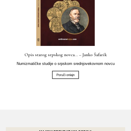
Opis starog srpskog novca… – Janko Šafarik
Numizmatičke studije o srpskom srednjovekovnom novcu
Poruči onlajn