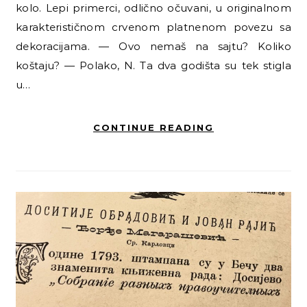
kolo. Lepi primerci, odlično očuvani, u originalnom
karakterističnom crvenom platnenom povezu sa
dekoracijama. — Ovo nemaš na sajtu? Koliko
koštaju? — Polako, N. Ta dva godišta su tek stigla
u…
CONTINUE READING