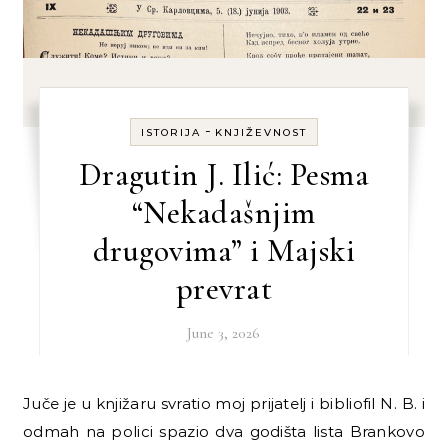
-
ISTORIJA
KNJIŽEVNOST
Dragutin J. Ilić: Pesma
“Nekadašnjim
drugovima” i Majski
prevrat
June 3, 2026
Juče je u knjižaru svratio moj prijatelj i bibliofil N. B. i
odmah na polici spazio dva godišta lista Brankovo