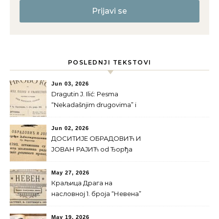
POSLEDNJI TEKSTOVI
Jun 03, 2026
Dragutin J. Ilić: Pesma
“Nekadašnjim drugovima” i
Majski prevrat
Jun 02, 2026
ДОСИТИЈЕ ОБРАДОВИЋ И
ЈОВАН РАЈИЋ od Ђорђa
Магарашевићa
May 27, 2026
Краљица Драга на
насловној 1. броја “Невена”
за 1900. г.
May 19, 2026