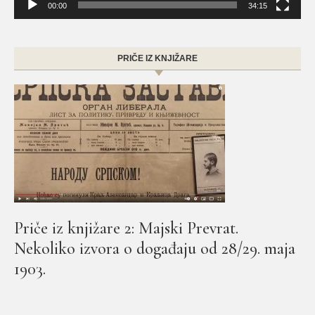
00:00
34:15
PRIČE IZ KNJIŽARE
Priče iz knjižare 2: Majski Prevrat.
Nekoliko izvora o događaju od 28/29. maja
1903.