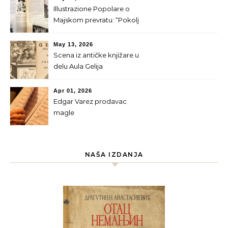
Illustrazione Popolare o
Majskom prevratu: “Pokolj
srpskog kraljevskog doma”
May 13, 2026
Scena iz antičke knjižare u
delu Aula Gelija
Apr 01, 2026
Edgar Varez prodavac
magle
NAŠA IZDANJA