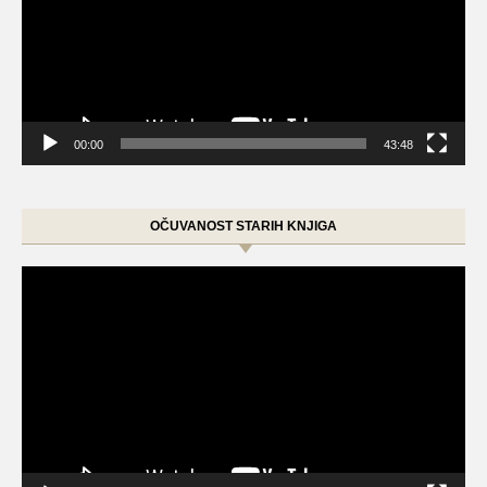
00:00
43:48
OČUVANOST STARIH KNJIGA
Video
Player