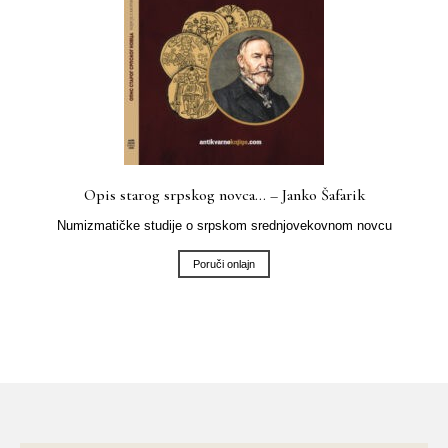
Opis starog srpskog novca… – Janko Šafarik
Numizmatičke studije o srpskom srednjovekovnom novcu
Poruči onlajn