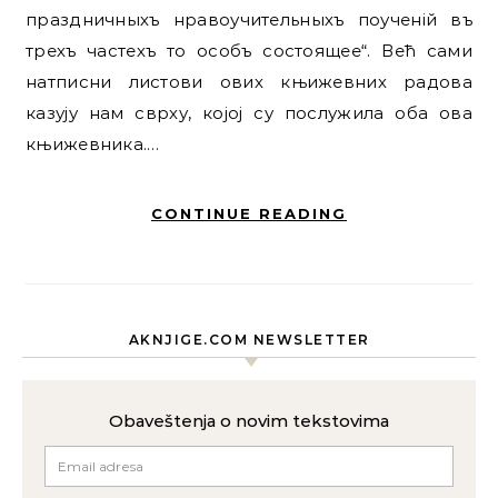
праздничныхъ нравоучительныхъ поученій въ
трехъ частехъ то особъ состоящее“. Већ сами
натписни листови ових књижевних радова
казују нам сврху, којој су послужила оба ова
књижевника.…
CONTINUE READING
AKNJIGE.COM NEWSLETTER
Obaveštenja o novim tekstovima