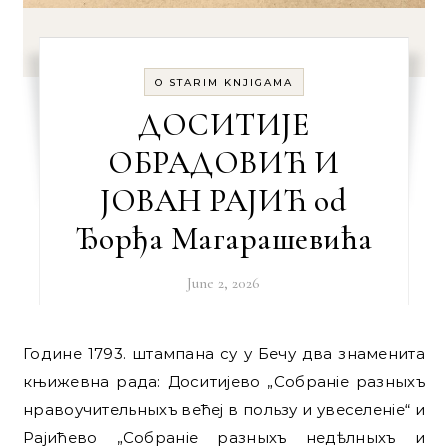
O STARIM KNJIGAMA
ДОСИТИЈЕ
ОБРАДОВИЋ И
ЈОВАН РАЈИЋ od
Ђорђa Магарашевићa
June 2, 2026
Године 1793. штампана су у Бечу два знаменита
књижевна рада: Доситијево „Собраніе разныхъ
нравоучительныхъ већеј в пользу и увеселеніе“ и
Рајићево „Собраніе разныхъ недѣлныхъ и