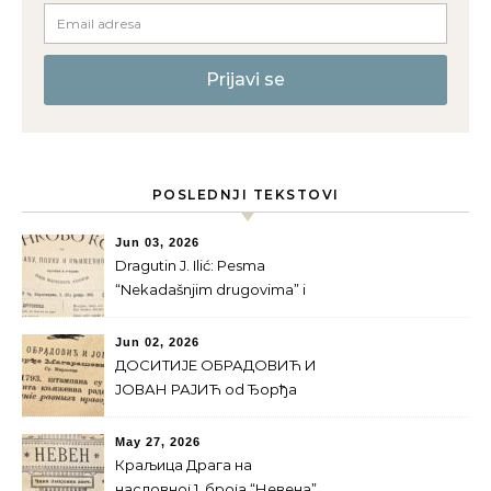
POSLEDNJI TEKSTOVI
Jun 03, 2026
Dragutin J. Ilić: Pesma
“Nekadašnjim drugovima” i
Majski prevrat
Jun 02, 2026
ДОСИТИЈЕ ОБРАДОВИЋ И
ЈОВАН РАЈИЋ od Ђорђa
Магарашевићa
May 27, 2026
Краљица Драга на
насловној 1. броја “Невена”