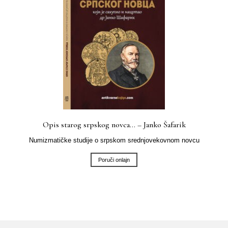
Opis starog srpskog novca… – Janko Šafarik
Numizmatičke studije o srpskom srednjovekovnom novcu
Poruči onlajn