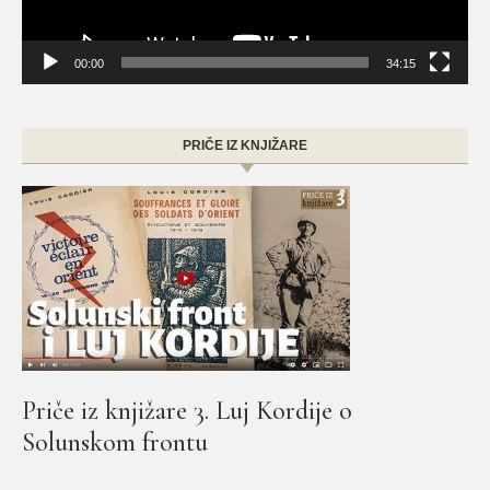
00:00
34:15
PRIČE IZ KNJIŽARE
Priče iz knjižare 3. Luj Kordije o
Solunskom frontu