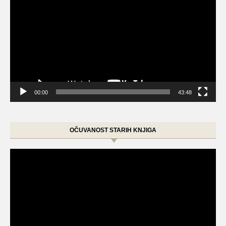
Player
00:00
43:48
OČUVANOST STARIH KNJIGA
Video
Player