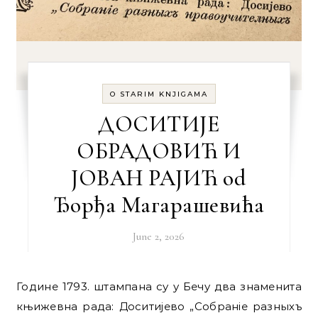
O STARIM KNJIGAMA
ДОСИТИЈЕ
ОБРАДОВИЋ И
ЈОВАН РАЈИЋ od
Ђорђa Магарашевићa
June 2, 2026
Године 1793. штампана су у Бечу два знаменита
књижевна рада: Доситијево „Собраніе разныхъ