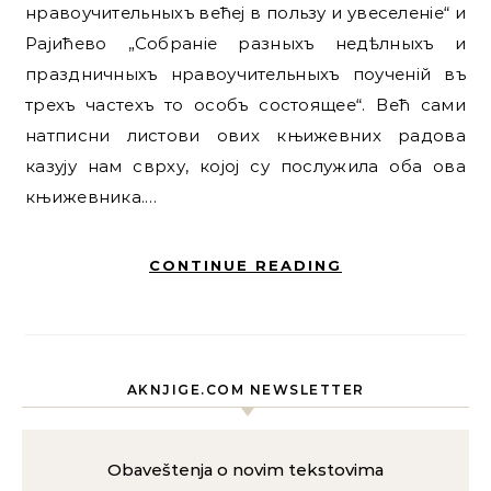
нравоучительныхъ већеј в пользу и увеселеніе“ и
Рајићево „Собраніе разныхъ недѣлныхъ и
праздничныхъ нравоучительныхъ поученій въ
трехъ частехъ то особъ состоящее“. Већ сами
натписни листови ових књижевних радова
казују нам сврху, којој су послужила оба ова
књижевника.…
CONTINUE READING
AKNJIGE.COM NEWSLETTER
Obaveštenja o novim tekstovima