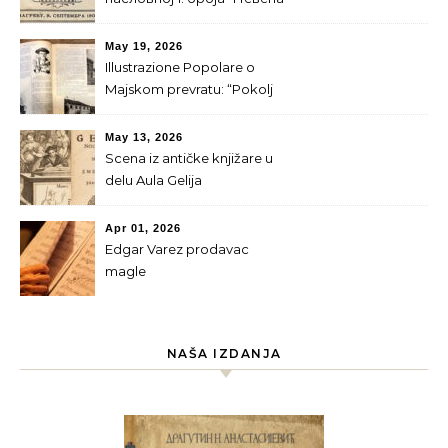
за 1900. г.
May 19, 2026
Illustrazione Popolare o
Majskom prevratu: “Pokolj
srpskog kraljevskog doma”
May 13, 2026
Scena iz antičke knjižare u
delu Aula Gelija
Apr 01, 2026
Edgar Varez prodavac
magle
NAŠA IZDANJA