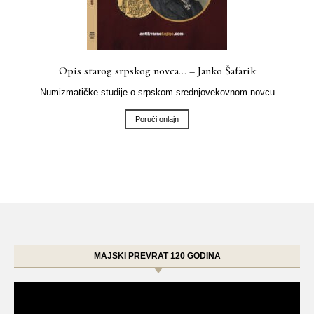
Opis starog srpskog novca… – Janko Šafarik
Numizmatičke studije o srpskom srednjovekovnom novcu
Poruči onlajn
MAJSKI PREVRAT 120 GODINA
Video
Player