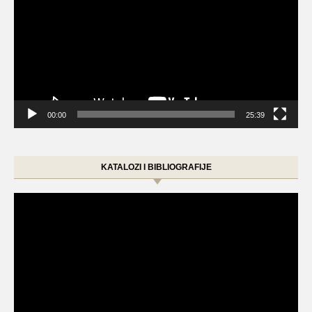
00:00
25:39
KATALOZI I BIBLIOGRAFIJE
Video
Player