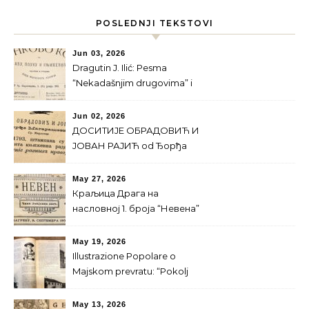
POSLEDNJI TEKSTOVI
Jun 03, 2026
Dragutin J. Ilić: Pesma
“Nekadašnjim drugovima” i
Majski prevrat
Jun 02, 2026
ДОСИТИЈЕ ОБРАДОВИЋ И
ЈОВАН РАЈИЋ od Ђорђa
Магарашевићa
May 27, 2026
Краљица Драга на
насловној 1. броја “Невена”
за 1900. г.
May 19, 2026
Illustrazione Popolare o
Majskom prevratu: “Pokolj
srpskog kraljevskog doma”
May 13, 2026