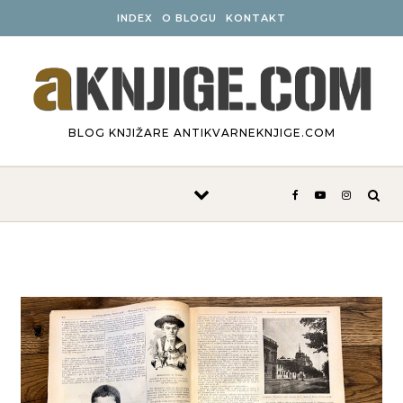
Skip to content
INDEX
O BLOGU
KONTAKT
BLOG KNJIŽARE ANTIKVARNEKNJIGE.COM