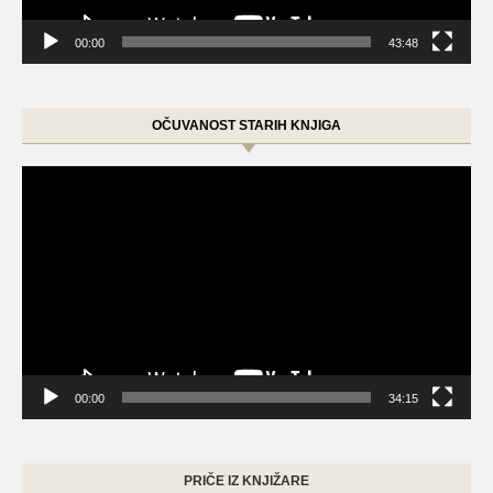
00:00
43:48
OČUVANOST STARIH KNJIGA
Video
Player
00:00
34:15
PRIČE IZ KNJIŽARE