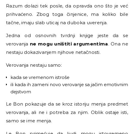
Razum dolazi tek posle, da opravda ono što je već
prihvaćeno. Zbog toga činjenice, ma koliko bile
tačne, imaju slab uticaj na duboka uverenja.
Jedna od osnovnih tvrdnji knjige jeste da se
verovanja
ne mogu uništiti argumentima
. Ona ne
nestaju dokazivanjem njihove netačnosti.
Verovanja nestaju samo:
kada se vremenom istroše
ili kada ih zameni novo verovanje sa jačim emotivnim
dejstvom
Le Bon pokazuje da se kroz istoriju menja predmet
verovanja, ali ne i potreba za njim. Oblik ostaje isti,
samo se ime menja.
Le Bon primećuje da ljudi mogu istovremeno