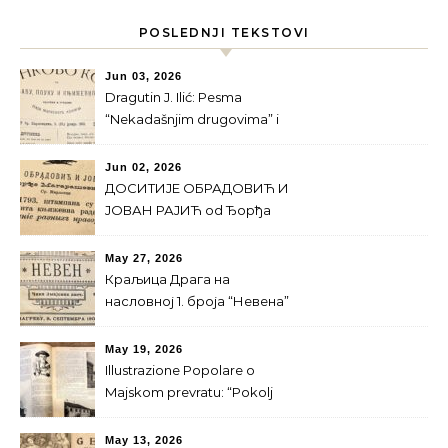
POSLEDNJI TEKSTOVI
Jun 03, 2026
Dragutin J. Ilić: Pesma
“Nekadašnjim drugovima” i
Majski prevrat
Jun 02, 2026
ДОСИТИЈЕ ОБРАДОВИЋ И
ЈОВАН РАЈИЋ od Ђорђa
Магарашевићa
May 27, 2026
Краљица Драга на
насловној 1. броја “Невена”
за 1900. г.
May 19, 2026
Illustrazione Popolare o
Majskom prevratu: “Pokolj
srpskog kraljevskog doma”
May 13, 2026