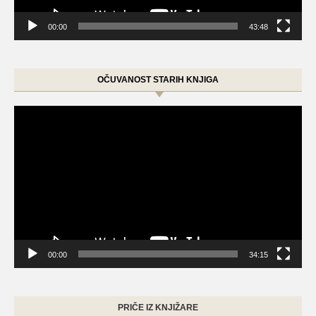
00:00
43:48
OČUVANOST STARIH KNJIGA
Video
Player
00:00
34:15
PRIČE IZ KNJIŽARE