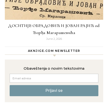
ДОСИТИЈЕ ОБРАДОВИЋ И ЈОВАН РАЈИЋ od
Ђорђa Магарашевићa
June 2, 2026
AKNJIGE.COM NEWSLETTER
Obaveštenja o novim tekstovima