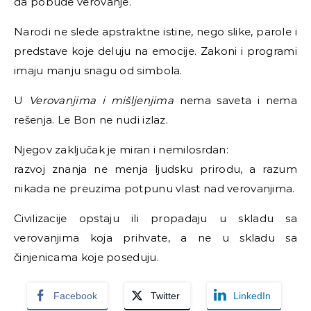
da pobude verovanje.
Narodi ne slede apstraktne istine, nego slike, parole i
predstave koje deluju na emocije. Zakoni i programi
imaju manju snagu od simbola.
U
Verovanjima i mišljenjima
nema saveta i nema
rešenja. Le Bon ne nudi izlaz.
Njegov zaključak je miran i nemilosrdan:
razvoj znanja ne menja ljudsku prirodu, a razum
nikada ne preuzima potpunu vlast nad verovanjima.
Civilizacije opstaju ili propadaju u skladu sa
verovanjima koja prihvate, a ne u skladu sa
činjenicama koje poseduju.
Facebook
Twitter
LinkedIn