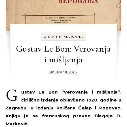
O STARIM KNJIGAMA
Gustav Le Bon: Verovanja
i mišljenja
January 18, 2026
G
ustav Le Bon
“Verovanja i mišljenja”
,
ćirilično izdanje objavljeno 1920. godine u
Zagrebu, u izdanju Knjižare Ćelap i Popovac.
Knjigu je sa francuskog preveo Blagoje D.
Marković.