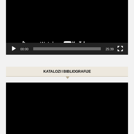
00:00
25:39
KATALOZI I BIBLIOGRAFIJE
Video
Player