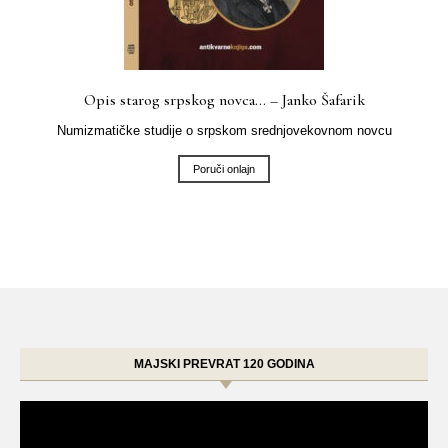
Opis starog srpskog novca… – Janko Šafarik
Numizmatičke studije o srpskom srednjovekovnom novcu
Poruči onlajn
MAJSKI PREVRAT 120 GODINA
Video
Player