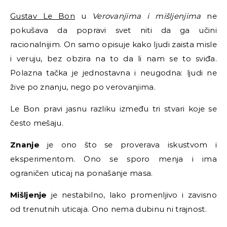
Gustav Le Bon
u
Verovanjima i mišljenjima
ne
pokušava da popravi svet niti da ga učini
racionalnijim. On samo opisuje kako ljudi zaista misle
i veruju, bez obzira na to da li nam se to sviđa.
Polazna tačka je jednostavna i neugodna: ljudi ne
žive po znanju, nego po verovanjima.
Le Bon pravi jasnu razliku između tri stvari koje se
često mešaju.
Znanje
je ono što se proverava iskustvom i
eksperimentom. Ono se sporo menja i ima
ograničen uticaj na ponašanje masa.
Mišljenje
je nestabilno, lako promenljivo i zavisno
od trenutnih uticaja. Ono nema dubinu ni trajnost.