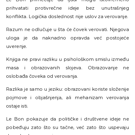
prihvatati protivrečne ideje bez unutrašnjeg
konflikta. Logička doslednost nije uslov za verovanje.
Razum ne odlučuje u šta će čovek verovati. Njegova
uloga je da naknadno opravda već postojeće
uverenje.
Knjiga ne pravi razliku u psihološkom smislu između
masa i obrazovanih slojeva. Obrazovanje ne
oslobađa čoveka od verovanja.
Razlika je samo u jeziku: obrazovani koriste složenije
pojmove i objašnjenja, ali mehanizam verovanja
ostaje isti.
Le Bon pokazuje da političke i društvene ideje ne
pobeđuju zato što su tačne, već zato što uspevaju