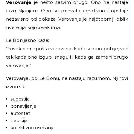
Verovanje
je nešto sasvim drugo. Ono ne nastaje
razmišljanjem. Ono se prihvata emotivno i opstaje
nezavisno od dokaza. Verovanje je najotporniji oblik
uverenja koji čovek ima.
Le Bon jasno kaže:
“čovek ne napušta verovanje kada se ono pobije, već
tek kada ono izgubi snagu ili kada ga zameni drugo
verovanje.”
Verovanja, po Le Bonu, ne nastaju razumom. Njihovi
izvori su:
sugestija
ponavljanje
autoritet
tradicija
kolektivno osećanje