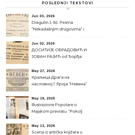
POSLEDNJI TEKSTOVI
Jun 03, 2026
Dragutin J. Ilić: Pesma
“Nekadašnjim drugovima” i
Majski prevrat
Jun 02, 2026
ДОСИТИЈЕ ОБРАДОВИЋ И
ЈОВАН РАЈИЋ od Ђорђa
Магарашевићa
May 27, 2026
Краљица Драга на
насловној 1. броја “Невена”
за 1900. г.
May 19, 2026
Illustrazione Popolare o
Majskom prevratu: “Pokolj
srpskog kraljevskog doma”
May 13, 2026
Scena iz antičke knjižare u