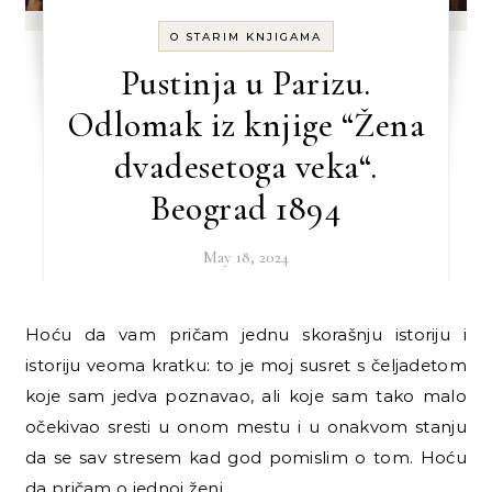
O STARIM KNJIGAMA
Pustinja u Parizu.
Odlomak iz knjige “Žena
dvadesetoga veka“.
Beograd 1894
May 18, 2024
Hoću da vam pričam jednu skorašnju istoriju i
istoriju veoma kratku: to je moj susret s čeljadetom
koje sam jedva poznavao, ali koje sam tako malo
očekivao sresti u onom mestu i u onakvom stanju
da se sav stresem kad god pomislim o tom. Hoću
da pričam o jednoj ženi,…