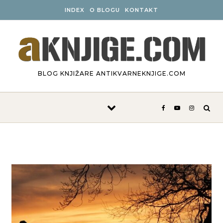
Skip to content
INDEX
O BLOGU
KONTAKT
BLOG KNJIŽARE ANTIKVARNEKNJIGE.COM