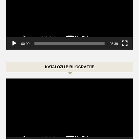
00:00
25:39
KATALOZI I BIBLIOGRAFIJE
Video
Player