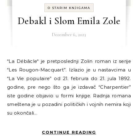
O STARIM KNJIGAMA
Debakl i Slom Emila Zole
December 6, 2023
“La Débâcle“ je pretposlednji Zolin roman iz serije
“Les Rougon-Macquart”. Izlazio je u nastavcima u
“La Vie populaire” od 21. februra do 21. jula 1892.
godine, pre nego što ga je izdavač “Charpentier”
iste godine objavio u formi knjige. Radnja romana
smeštena je u pozadini političkih i vojnih nemira koji
su okončali…
CONTINUE READING