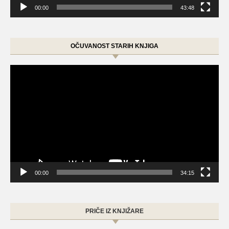
00:00
43:48
OČUVANOST STARIH KNJIGA
Video
Player
00:00
34:15
PRIČE IZ KNJIŽARE