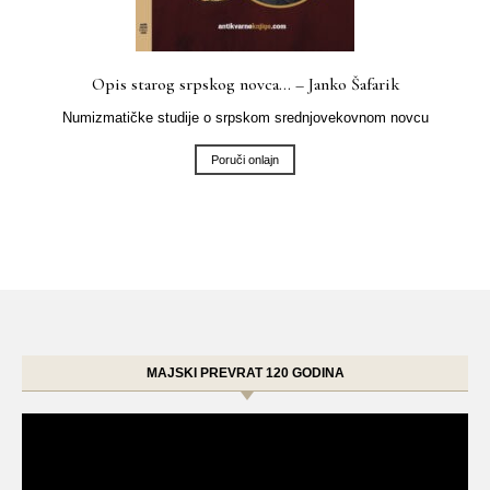
Opis starog srpskog novca… – Janko Šafarik
Numizmatičke studije o srpskom srednjovekovnom novcu
Poruči onlajn
MAJSKI PREVRAT 120 GODINA
Video
Player